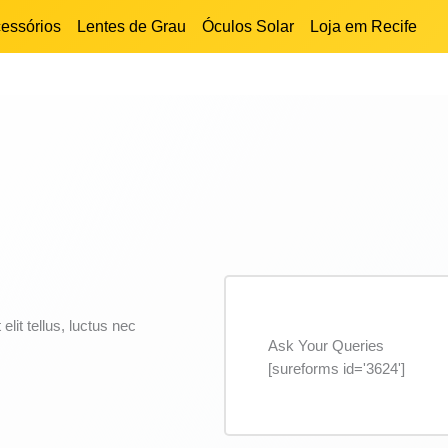
essórios
Lentes de Grau
Óculos Solar
Loja em Recife
elit tellus, luctus nec
Ask Your Queries
[sureforms id='3624']