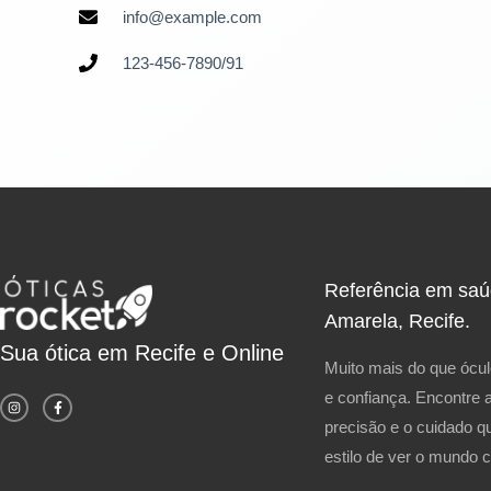
info@example.com
123-456-7890/91
Referência em saúd
Amarela, Recife.
Sua ótica em Recife e Online
Muito mais do que ócul
I
F
e confiança. Encontre 
n
a
s
c
t
e
precisão e o cuidado q
a
b
g
o
estilo de ver o mundo 
r
o
a
k
m
-