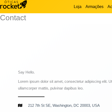
Ir
Loja
Armações
Ac
para
Contact
o
conteúdo
Say Hello.
Lorem ipsum dolor sit amet, consectetur adipiscing elit. Ut 
ullamcorper mattis, pulvinar dapibus leo.
212 7th St SE, Washington, DC 20003, USA