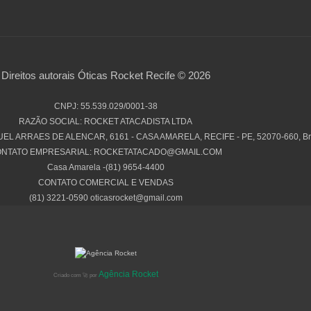
Direitos autorais Óticas Rocket Recife © 2026
CNPJ: 55.539.029/0001-38
RAZÃO SOCIAL: ROCKET ATACADISTA LTDA
L ARRAES DE ALENCAR, 6161 - CASA AMARELA, RECIFE - PE, 52070-660, Bra
NTATO EMPRESARIAL: ROCKETATACADO@GMAIL.COM
Casa Amarela -(81) 9654-4400
CONTATO COMERCIAL E VENDAS
(81) 3221-0590
oticasrocket@gmail.com
Agência Rocket
Criado com 🚀 por